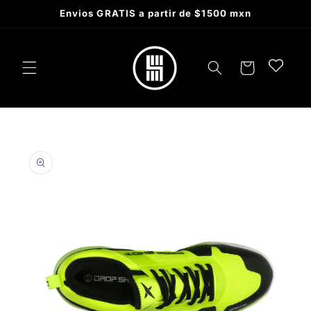
Skip to
Envios GRATIS a partir de $1500 mxn
content
Cart
Skip to
product
information