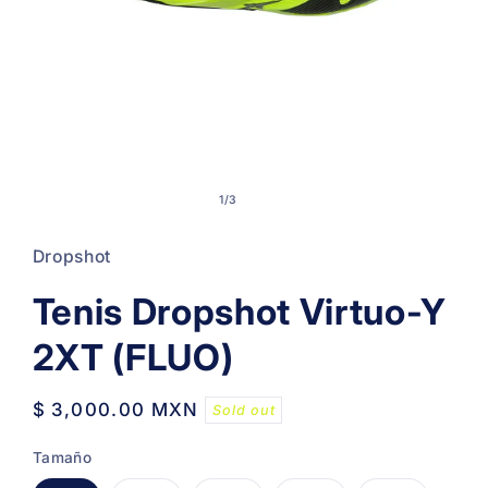
Open
media
of
1
/
3
1
in
modal
Dropshot
Tenis Dropshot Virtuo-Y
2XT (FLUO)
Regular
$ 3,000.00 MXN
Sold out
price
Tamaño