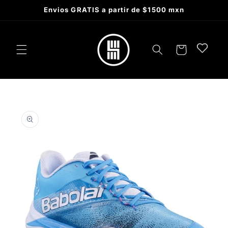
Skip to
Envios GRATIS a partir de $1500 mxn
content
Cart
Skip to
product
information