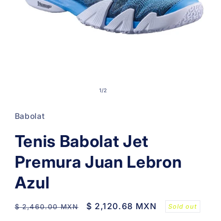
Open
media
of
1
/
2
1
in
modal
Babolat
Tenis Babolat Jet
Premura Juan Lebron
Azul
Regular
Sale
$ 2,120.68 MXN
Sold out
$ 2,460.00 MXN
price
price