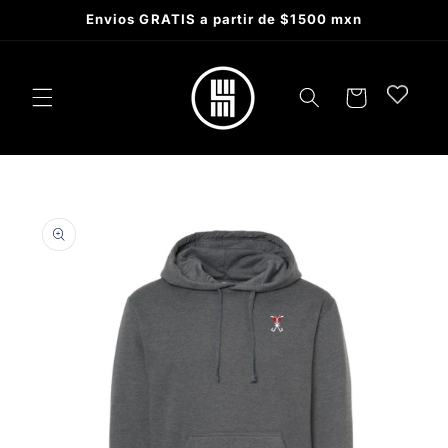
Skip to
Envios GRATIS a partir de $1500 mxn
content
Cart
Skip to
product
information