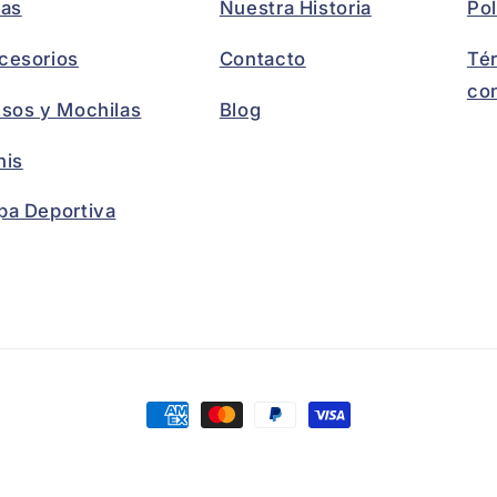
las
Nuestra Historia
Pol
cesorios
Contacto
Té
co
lsos y Mochilas
Blog
nis
pa Deportiva
Payment
methods