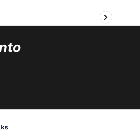
nto
nks