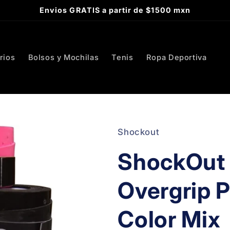
Envios GRATIS a partir de $1500 mxn
rios
Bolsos y Mochilas
Tenis
Ropa Deportiva
Shockout
ShockOut 
Overgrip 
Color Mix