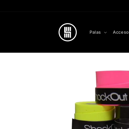
Skip to
content
Palas
Acceso
Skip to
product
information