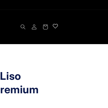
Log
Cart
in
Liso
Premium