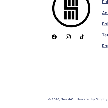
Pa
Ac
Bo
Te
Ro
© 2026,
SmashOut
Powered by Shopify