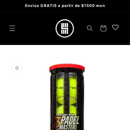
Skip to
Envios GRATIS a partir de $1500 mxn
content
Cart
Skip to
product
information