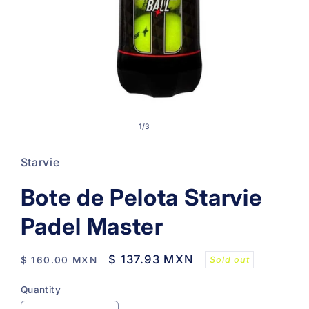
Open
media
of
1
/
3
1
in
modal
Starvie
Bote de Pelota Starvie
Padel Master
Regular
Sale
$ 137.93 MXN
Sold out
$ 160.00 MXN
price
price
Quantity