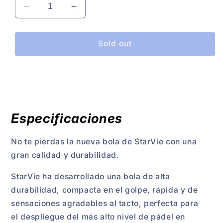
Decrease
Increase
quantity
quantity
for
for
Bote
Bote
Sold out
de
de
Pelota
Pelota
Starvie
Starvie
Padel
Padel
Master
Master
Especificaciones
No te pierdas la nueva bola de StarVie con una
gran calidad y durabilidad.
StarVie ha desarrollado una bola de alta
durabilidad, compacta en el golpe, rápida y de
sensaciones agradables al tacto, perfecta para
el despliegue del más alto nivel de pádel en