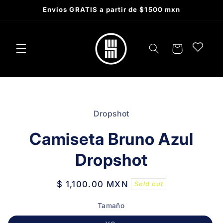
Skip to
Envios GRATIS a partir de $1500 mxn
content
Cart
Skip to
product
Dropshot
information
Camiseta Bruno Azul
Dropshot
Regular
$ 1,100.00 MXN
Sold out
price
Tamaño