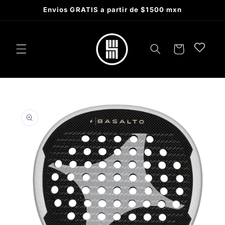
Skip to
Envios GRATIS a partir de $1500 mxn
content
Cart
Skip to
product
information