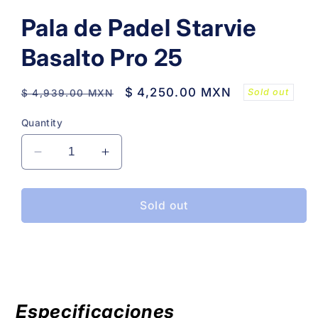
Pala de Padel Starvie
Basalto Pro 25
Regular
Sale
$ 4,250.00 MXN
Sold out
$ 4,939.00 MXN
price
price
Quantity
Decrease
Increase
quantity
quantity
for
for
Pala
Pala
Sold out
de
de
Padel
Padel
Starvie
Starvie
Basalto
Basalto
Pro
Pro
25
25
Especificaciones