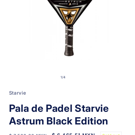
Open
media
1
in
of
1
/
4
modal
Starvie
Pala de Padel Starvie
Astrum Black Edition