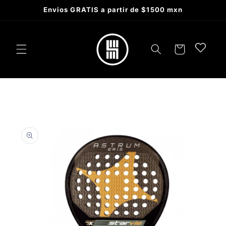
Skip to
Envios GRATIS a partir de $1500 mxn
content
Cart
Skip to
product
information