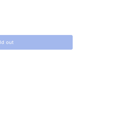
e
ld out