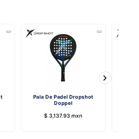
t
Pala De Padel Dropshot
Pala de
Doppel
$
$ 3,137.93 mxn