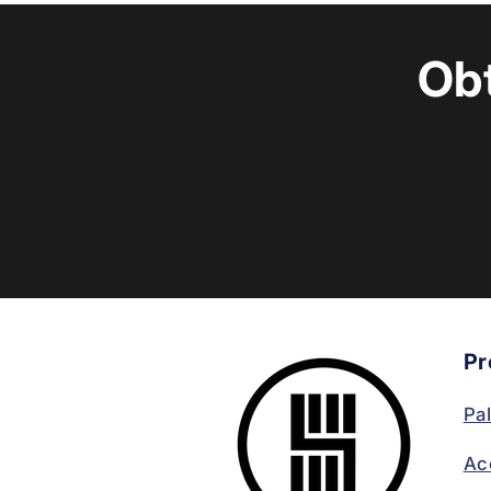
Ob
Pr
Pa
Ac