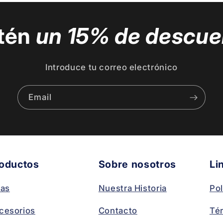
tén
un 15% de descue
Introduce tu correo electrónico
Email
oductos
Sobre nosotros
Li
las
Nuestra Historia
Pol
cesorios
Contacto
Té