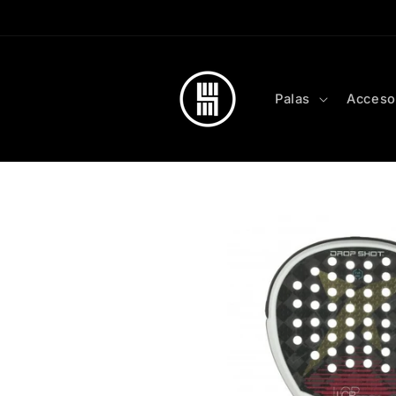
Skip to
content
Palas
Acceso
Skip to
product
information