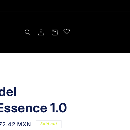
Log
Cart
in
del
Essence 1.0
172.42 MXN
Sold out