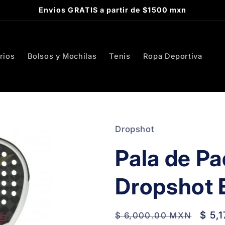
Envios GRATIS a partir de $1500 mxn
rios
Bolsos y Mochilas
Tenis
Ropa Deportiva
Dropshot
Pala de Pa
Dropshot 
Regular
Sale
$ 5,
$ 6,000.00 MXN