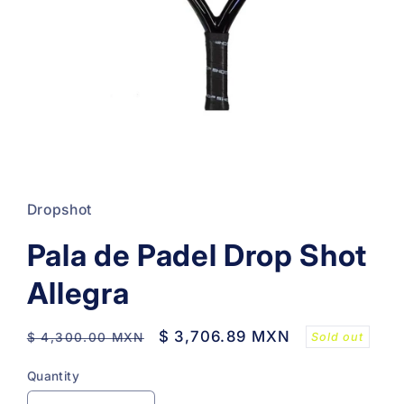
Open
media
1
in
Dropshot
modal
Pala de Padel Drop Shot
Allegra
Regular
Sale
$ 3,706.89 MXN
Sold out
$ 4,300.00 MXN
price
price
Quantity