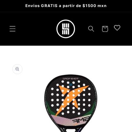
Skip to
Envios GRATIS a partir de $1500 mxn
content
Cart
Skip to
product
information