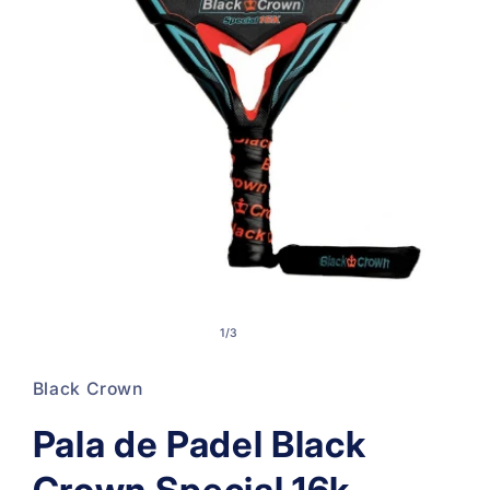
Open
media
1
of
1
/
3
in
modal
Black Crown
Pala de Padel Black