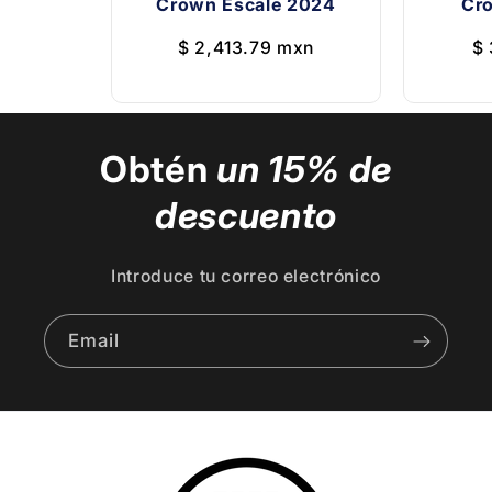
Crown Escale 2024
Cr
$ 2,413.79 mxn
$ 
Obtén
un 15% de
descuento
Introduce tu correo electrónico
Email