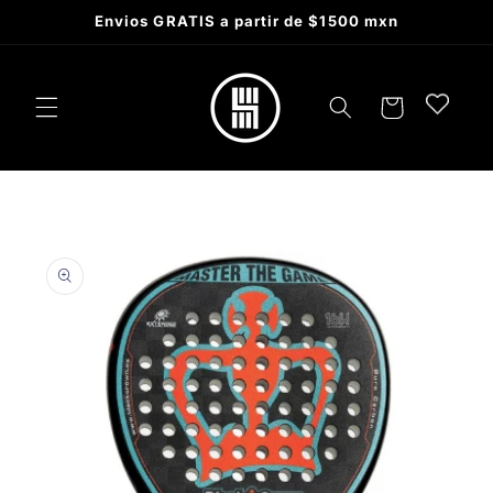
Skip to
Envios GRATIS a partir de $1500 mxn
content
Cart
Skip to
product
information