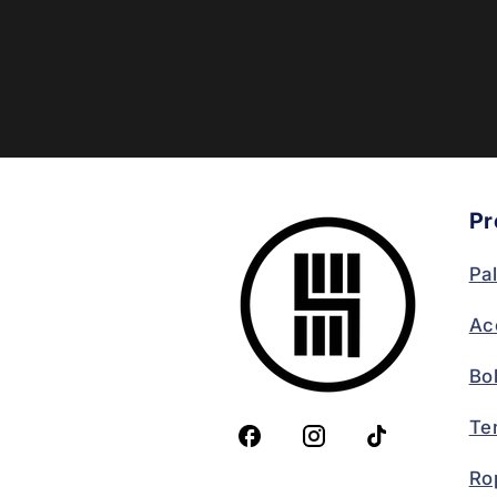
Pr
Pa
Ac
Bo
Te
Ro