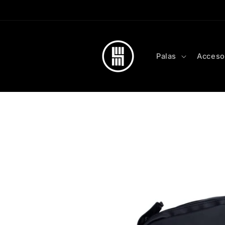
Skip to
content
Palas
Acceso
Skip to
product
information