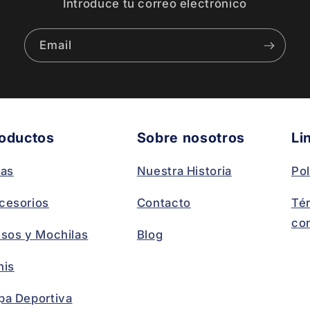
Introduce tu correo electrónico
Email
oductos
Sobre nosotros
Li
las
Nuestra Historia
Pol
cesorios
Contacto
Té
co
lsos y Mochilas
Blog
nis
pa Deportiva