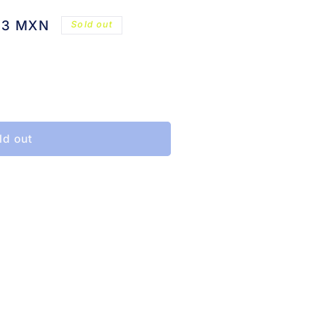
.13 MXN
Sold out
ld out