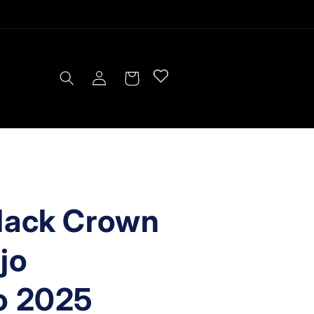
Log
Cart
in
lack Crown
jo
o 2025