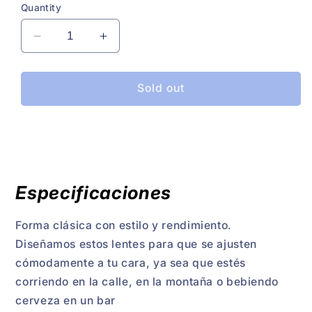
Quantity
Decrease
Increase
quantity
quantity
for
for
LENTES
LENTES
Sold out
GOODR
GOODR
IT&#39;S
IT&#39;S
NOT
NOT
BLACK,
BLACK,
IT&#39;S
IT&#39;S
OBSIDIAN
OBSIDIAN
Especificaciones
Forma clásica con estilo y rendimiento.
Diseñamos estos lentes para que se ajusten
cómodamente a tu cara, ya sea que estés
corriendo en la calle, en la montaña o bebiendo
cerveza en un bar