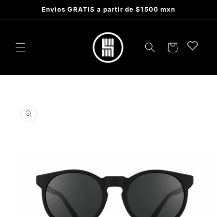
Skip to
Envios GRATIS a partir de $1500 mxn
content
Cart
Skip to
product
information