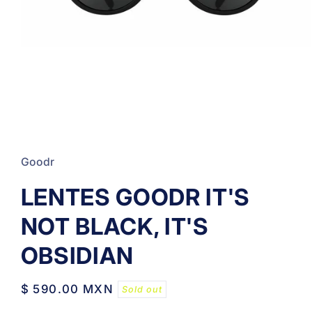
Open
media
1
in
Goodr
modal
LENTES GOODR IT'S
NOT BLACK, IT'S
OBSIDIAN
Regular
$ 590.00 MXN
Sold out
price