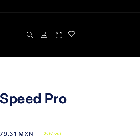
Log
Cart
in
 Speed Pro
379.31 MXN
Sold out