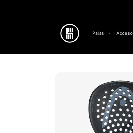
Skip to
content
Palas
Acceso
Skip to
product
information