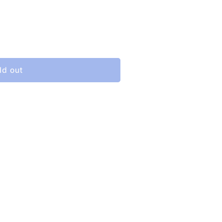
e
ld out