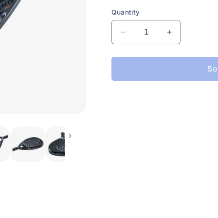
price
pric
Quantity
Decrease
Increase
quantity
quantity
for
for
Head
Head
So
Pala
Pala
Speed
Speed
Pro
Pro
X
X
2023
2023