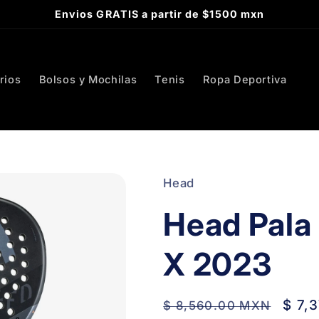
Envios GRATIS a partir de $1500 mxn
rios
Bolsos y Mochilas
Tenis
Ropa Deportiva
Head
Head Pala
X 2023
Regular
Sale
$ 7,
$ 8,560.00 MXN