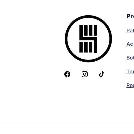
Pr
Pa
Ac
Bo
Te
Ro