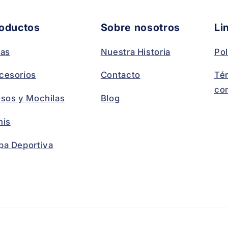
oductos
Sobre nosotros
Li
las
Nuestra Historia
Pol
cesorios
Contacto
Té
co
lsos y Mochilas
Blog
nis
pa Deportiva