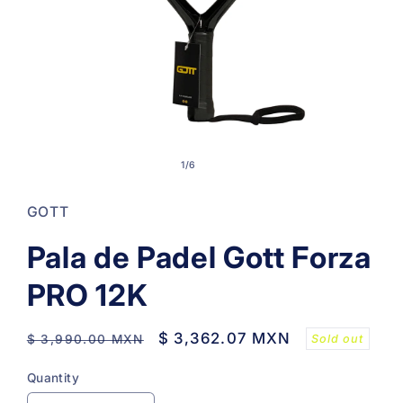
Open
media
of
1
/
6
1
in
modal
GOTT
Pala de Padel Gott Forza
PRO 12K
Regular
Sale
$ 3,362.07 MXN
Sold out
$ 3,990.00 MXN
price
price
Quantity