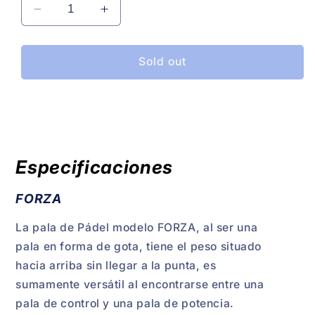
Decrease
Increase
quantity
quantity
for
for
Pala
Pala
Sold out
de
de
Padel
Padel
Gott
Gott
Forza
Forza
PRO
PRO
12K
12K
Especificaciones
FORZA
La pala de Pádel modelo FORZA, al ser una
pala en forma de gota, tiene el peso situado
hacia arriba sin llegar a la punta, es
sumamente versátil al encontrarse entre una
pala de control y una pala de potencia.