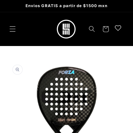
Skip to
Envios GRATIS a partir de $1500 mxn
content
Cart
Skip to
product
information