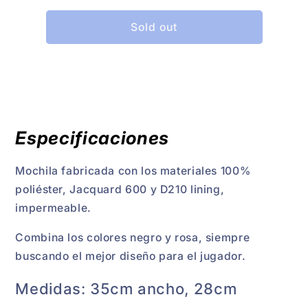
for
for
Mochila
Mochila
Sold out
Azul
Azul
Black
Black
Crown
Crown
Especificaciones
Mochila fabricada con los materiales 100%
poliéster, Jacquard 600 y D210 lining,
impermeable.
Combina los colores negro y rosa, siempre
buscando el mejor diseño para el jugador.
Medidas: 35cm ancho, 28cm