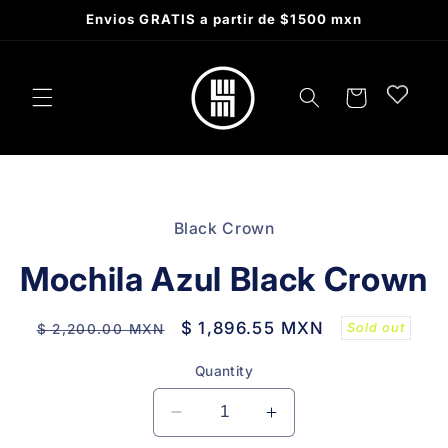
Skip to
Envios GRATIS a partir de $1500 mxn
content
Cart
Skip to
product
Black Crown
information
Mochila Azul Black Crown
Regular
Sale
$ 1,896.55 MXN
Sold out
$ 2,200.00 MXN
price
price
Quantity
Decrease
Increase
quantity
quantity