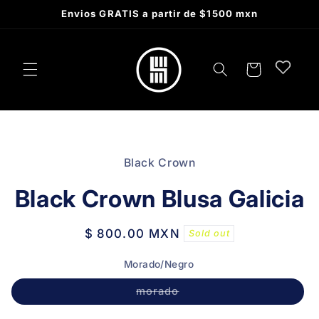
Skip to
Envios GRATIS a partir de $1500 mxn
content
Cart
Skip to
product
Black Crown
information
Black Crown Blusa Galicia
Regular
$ 800.00 MXN
Sold out
price
Morado/Negro
Variant
morado
sold
out